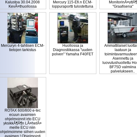
Kalustoa 30.04.2008
Mercury 115-Efi.n ECM-
MonitorinÃ¤yttÃ¶
KevÃ¤thuollossa
loppuraportti tulostettuna
"Graafisena"
Mercuryn 4-tahtisen ECM-
Huollossa ja
Ammattilaiset luotta
tietojen tarkistus
Diagnostiikassa "uuden
laatuun ja
polven" Yamaha F40FET
toimintavarmuuteen.
Asennettu ja
luovutushuollettu H
BF75D valmiina
palvelukseen..
ROTAX 600/800 e-tec
ecuun avaimien
ohjelmoinnit irto ECU
yksikkÃ¶Ã¶n LÃ¤hetÃ¤
meille ECU niin
ohjelmoimme siihen uuden
avaimen ! Ohjelmointi