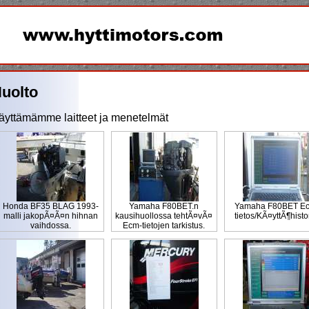
uolto
äyttämämme laitteet ja menetelmät
Honda BF35 BLAG 1993-
Yamaha F80BET.n
Yamaha F80BET E
malli jakopÃ¤Ã¤n hihnan
kausihuollossa tehtÃ¤vÃ¤
tietos/KÃ¤yttÃ¶histo
vaihdossa.
Ecm-tietojen tarkistus.