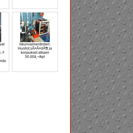
vat
Iskunvaimentimien:
Huollot,sÃ¤Ã¤dÃ¶t ja
.!!
korjaukset alkaen
50.00â‚¬/kpl
onda