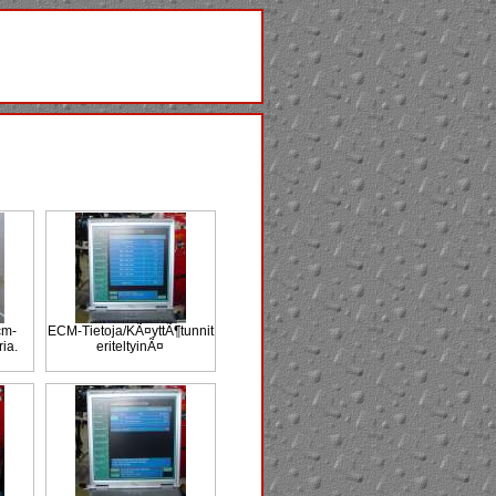
cm-
ECM-Tietoja/KÃ¤yttÃ¶tunnit
ria.
eriteltyinÃ¤